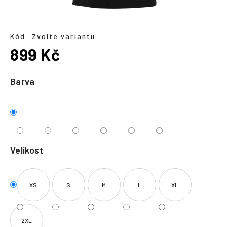
a
j
í
Kód:
Zvolte variantu
899 Kč
t
?
Měrná
cena:
Barva
HLEDAT
Velikost
XS
S
M
L
XL
2XL