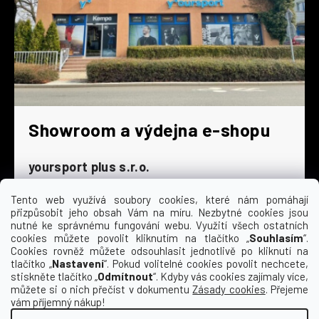
Showroom a výdejna e-shopu
yoursport plus s.r.o.
Dyjská 845/4
196 00 Praha 9 - Čakovice
Tento web využívá soubory cookies, které nám pomáhají
přizpůsobit jeho obsah Vám na míru. Nezbytné cookies jsou
Po - Čt
9:00 - 16:30
nutné ke správnému fungování webu. Využití všech ostatních
cookies můžete povolit kliknutím na tlačítko „
Souhlasím
“.
Pá
9:00 - 15:30
Cookies rovněž můžete odsouhlasit jednotlivě po kliknutí na
So
zavřeno
tlačítko „
Nastavení
“. Pokud volitelné cookies povolit nechcete,
Ne
zavřeno
stiskněte tlačítko „
Odmítnout
“. Kdyby vás cookies zajímaly více,
můžete si o nich přečíst v dokumentu
Zásady cookies
. Přejeme
vám příjemný nákup!