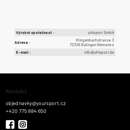
Výrobní společnost
:
uhlsport GmbH
Klingenbachstrasse 3
Adresa
:
72336 Balingen Německo
E-mail
:
info@uhlsport.de
Z
Kontakt
á
p
objednavky
@
yoursport.cz
a
+420 775 884 650
t
í