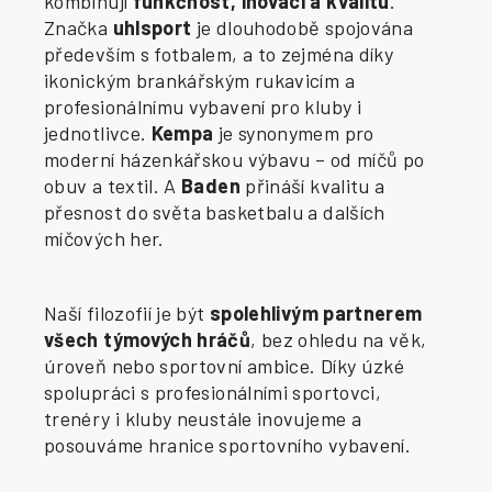
kombinují
funkčnost, inovaci a kvalitu
.
Značka
uhlsport
je dlouhodobě spojována
především s fotbalem, a to zejména díky
ikonickým brankářským rukavicím a
profesionálnímu vybavení pro kluby i
jednotlivce.
Kempa
je synonymem pro
moderní házenkářskou výbavu – od míčů po
obuv a textil. A
Baden
přináší kvalitu a
přesnost do světa basketbalu a dalších
míčových her.
Naší filozofií je být
spolehlivým partnerem
všech týmových hráčů
, bez ohledu na věk,
úroveň nebo sportovní ambice. Díky úzké
spolupráci s profesionálními sportovci,
trenéry i kluby neustále inovujeme a
posouváme hranice sportovního vybavení.