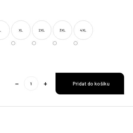
L
XL
2XL
3XL
4XL
−
+