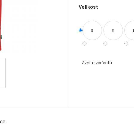
Velikost
S
M
Zvolte variantu
ace