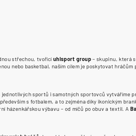
ednou střechou, tvořící
uhlsport group
– skupinu, která s
zenou nebo basketbal, naším cílem je poskytovat hráčům 
ednotlivých sportů i samotných sportovců vytváříme pr
především s fotbalem, a to zejména díky ikonickým bran
í házenkářskou výbavu – od míčů po obuv a textil. A
B