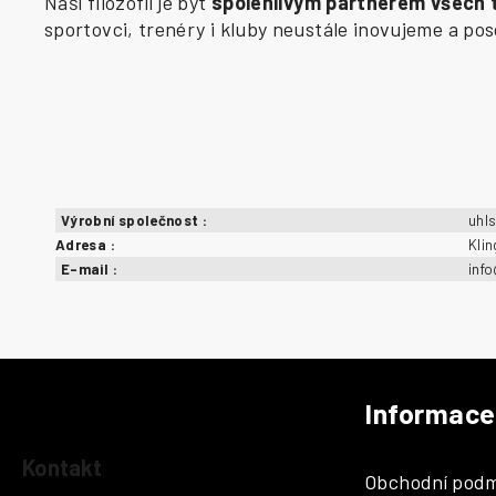
Naší filozofií je být
spolehlivým partnerem všech
sportovci, trenéry i kluby neustále inovujeme a p
Výrobní společnost
:
uhl
Adresa
:
Kli
E-mail
:
inf
Informace
Z
á
Kontakt
Obchodní podm
p