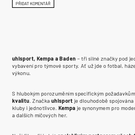
PŘIDAT KOMENTÁŘ
uhlsport, Kempa a Baden
– tři silné značky pod j
vybavení pro týmové sporty. Ať už jde o fotbal, há
výkonu.
S hlubokým porozuměním specifickým požadavkům j
kvalitu
. Značka
uhlsport
je dlouhodobě spojována 
kluby i jednotlivce.
Kempa
je synonymem pro modern
a dalších míčových her.