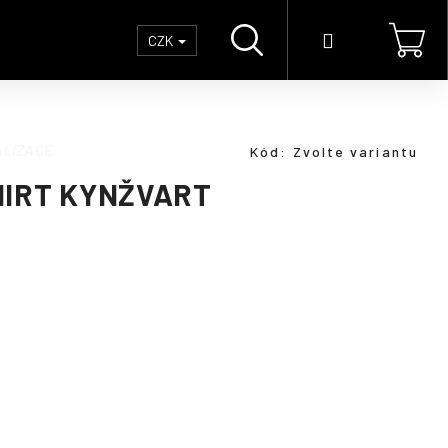
Hledat
Přihlášení
Náku
CZK
koší
LIZACE
Kód:
Zvolte variantu
HIRT KYNŽVART