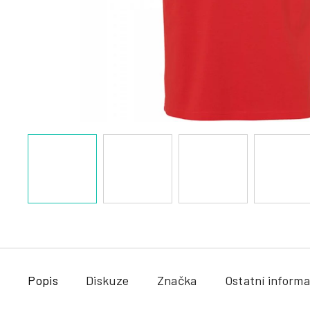
a
j
í
t
?
HLEDAT
Popis
Diskuze
Značka
Ostatní inform