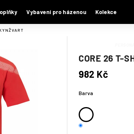
oplňky
Vybavení pro házenou
Kolekce
 KYNŽVART
PERSONA
CORE 26 T-S
982 Kč
Měrná
cena:
Barva