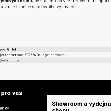
 týmových hráčů
, bez ohledu na věk, úroveň nebo sporto
osouváme hranice sportovního vybavení.
sport GmbH
ngenbachstrasse 3 72336 Balingen Německo
o@uhlsport.de
 pro vás
Showroom a výdejna
ínky
shopu