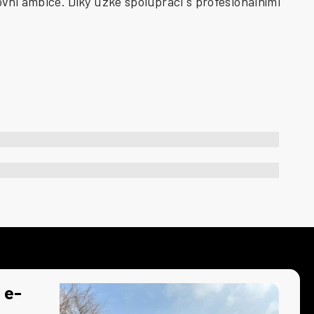
vní ambice. Díky úzké spolupráci s profesionálními
 e-