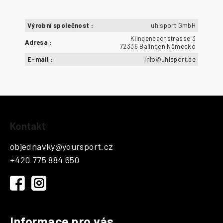
Výrobní společnost
:
uhlsport GmbH
Klingenbachstrasse 3
Adresa
:
72336 Balingen Německo
E-mail
:
info@uhlsport.de
Z
Kontakt
á
p
objednavky
@
yoursport.cz
a
+420 775 884 650
t
í
Informace pro vás