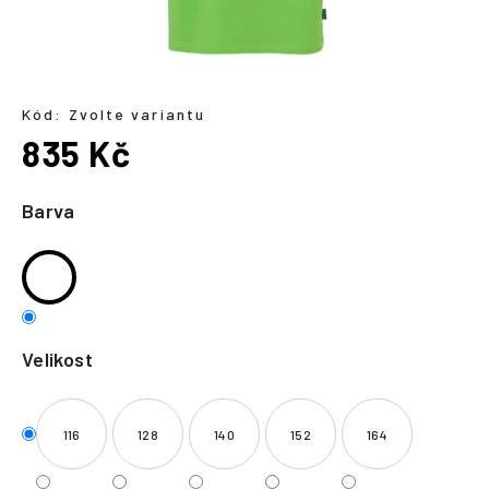
a
j
í
t
Kód:
Zvolte variantu
?
835 Kč
Měrná
cena:
Barva
HLEDAT
Velikost
116
128
140
152
164