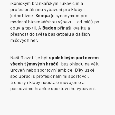
ikonickým brankářským rukavicím a
profesionálnímu vybavení pro kluby i
jednotlivce.
Kempa
je synonymem pro
moderní házenkářskou výbavu – od míčů po
obuv a textil. A
Baden
přináší kvalitu a
přesnost do světa basketbalu a dalších
míčových her.
Naší filozofií je být
spolehlivým partnerem
všech týmových hráčů
, bez ohledu na věk,
úroveň nebo sportovní ambice. Díky úzké
spolupráci s profesionálními sportovci,
trenéry i kluby neustále inovujeme a
posouváme hranice sportovního vybavení.