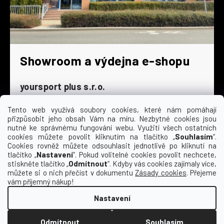
Showroom a výdejna e-shopu
yoursport plus s.r.o.
Dyjská 845/4
196 00 Praha 9 - Čakovice
Tento web využívá soubory cookies, které nám pomáhají
přizpůsobit jeho obsah Vám na míru. Nezbytné cookies jsou
Po - Čt
9:00 - 16:30
nutné ke správnému fungování webu. Využití všech ostatních
cookies můžete povolit kliknutím na tlačítko „
Souhlasím
“.
Pá
9:00 - 15:30
Cookies rovněž můžete odsouhlasit jednotlivě po kliknutí na
So
zavřeno
tlačítko „
Nastavení
“. Pokud volitelné cookies povolit nechcete,
Ne
zavřeno
stiskněte tlačítko „
Odmítnout
“. Kdyby vás cookies zajímaly více,
můžete si o nich přečíst v dokumentu
Zásady cookies
. Přejeme
vám příjemný nákup!
Nastavení
Vytvořil Shoptet
Odmítnout
Souhlasím