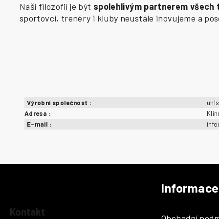
Naší filozofií je být
spolehlivým partnerem všech
sportovci, trenéry i kluby neustále inovujeme a p
Výrobní společnost
:
uhl
Adresa
:
Kli
E-mail
:
inf
Informace
Z
á
Kontakt
Obchodní podm