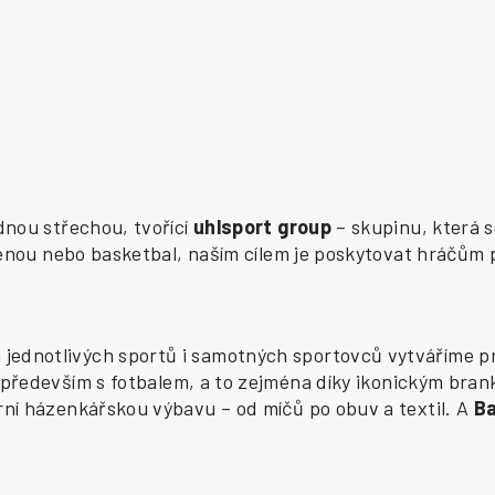
ednou střechou, tvořící
uhlsport group
– skupinu, která s
zenou nebo basketbal, naším cílem je poskytovat hráčům 
ednotlivých sportů i samotných sportovců vytváříme pr
především s fotbalem, a to zejména díky ikonickým bran
í házenkářskou výbavu – od míčů po obuv a textil. A
B