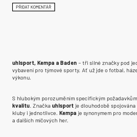
PŘIDAT KOMENTÁŘ
uhlsport, Kempa a Baden
– tři silné značky pod j
vybavení pro týmové sporty. Ať už jde o fotbal, há
výkonu.
S hlubokým porozuměním specifickým požadavkům j
kvalitu
. Značka
uhlsport
je dlouhodobě spojována 
kluby i jednotlivce.
Kempa
je synonymem pro modern
a dalších míčových her.