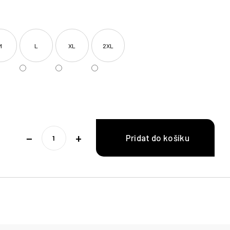
M
L
XL
2XL
−
+