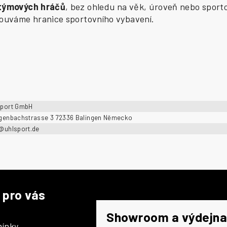
 týmových hráčů
, bez ohledu na věk, úroveň nebo sporto
osouváme hranice sportovního vybavení.
sport GmbH
ngenbachstrasse 3 72336 Balingen Německo
o@uhlsport.de
 pro vás
Showroom a výdejna
ínky