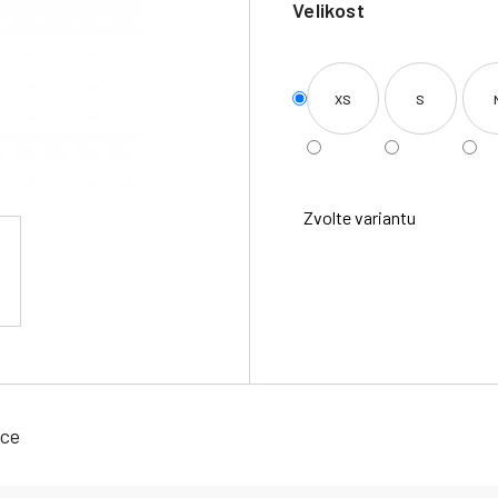
Velikost
XS
S
Zvolte variantu
ace