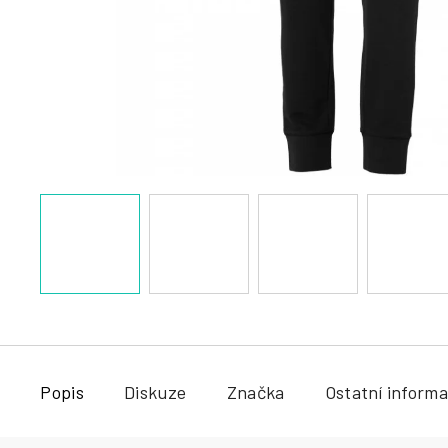
a
j
í
t
?
HLEDAT
Popis
Diskuze
Značka
Ostatní inform