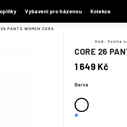
oplňky
Vybavení pro házenou
Kolekce
 26 PANTS WOMEN ZORA
Kód:
Zvolte v
CORE 26 PA
1 649 Kč
Měrná
cena:
Barva