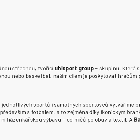
ednou střechou, tvořící
uhlsport group
– skupinu, která s
zenou nebo basketbal, naším cílem je poskytovat hráčům 
ednotlivých sportů i samotných sportovců vytváříme pr
především s fotbalem, a to zejména díky ikonickým bran
í házenkářskou výbavu – od míčů po obuv a textil. A
B