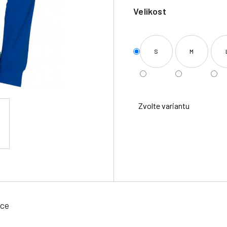
Velikost
S
M
Zvolte variantu
ace