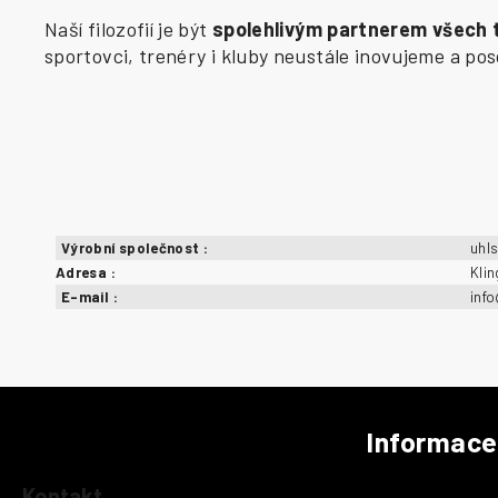
Naší filozofií je být
spolehlivým partnerem všech
sportovci, trenéry i kluby neustále inovujeme a p
Výrobní společnost
:
uhl
Adresa
:
Kli
E-mail
:
inf
Informace
Z
á
Kontakt