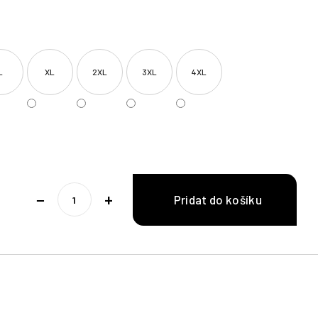
L
XL
2XL
3XL
4XL
−
+