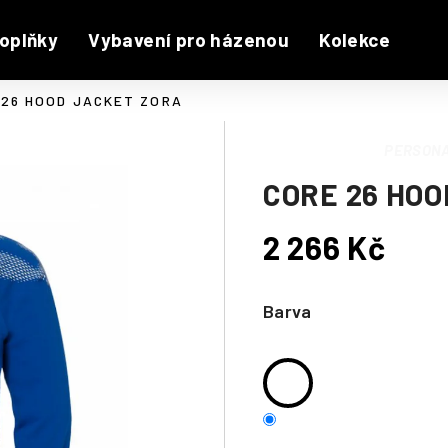
oplňky
Vybavení pro házenou
Kolekce
 26 HOOD JACKET ZORA
PERSONA
CORE 26 HOO
2 266 Kč
Měrná
cena:
Barva