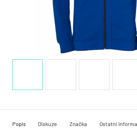
a
j
í
t
?
HLEDAT
Popis
Diskuze
Značka
Ostatní inform