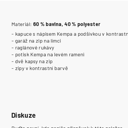
Materiál:
60 % bavlna, 40 % polyester
- kapuce s nápisem Kempa a podšívkou v kontrastn
- garáž na zip na límci
- raglánové rukávy
- potisk Kempa na levém rameni
- dvě kapsy na zip
- zipy v kontrastní barvě
Diskuze
Buďte první, kdo napíše příspěvek k této položce.