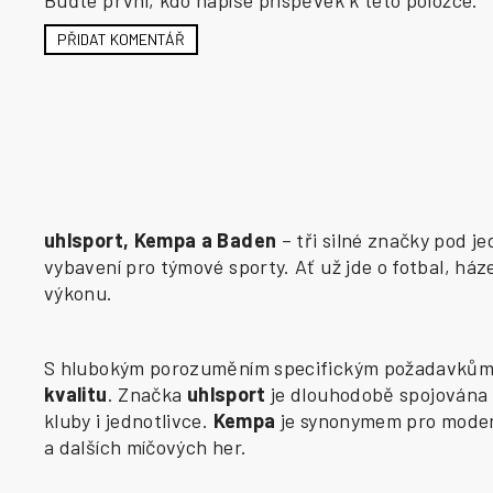
PŘIDAT KOMENTÁŘ
uhlsport, Kempa a Baden
– tři silné značky pod j
vybavení pro týmové sporty. Ať už jde o fotbal, há
výkonu.
S hlubokým porozuměním specifickým požadavkům j
kvalitu
. Značka
uhlsport
je dlouhodobě spojována 
kluby i jednotlivce.
Kempa
je synonymem pro modern
a dalších míčových her.