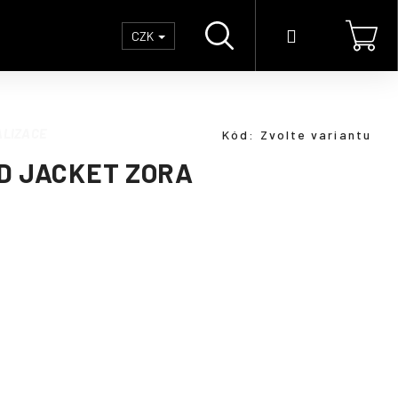
Hledat
Přihlášení
Náku
CZK
koší
LIZACE
Kód:
Zvolte variantu
D JACKET ZORA