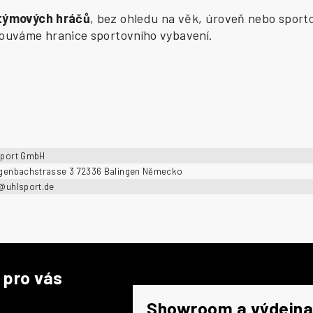
 týmových hráčů
, bez ohledu na věk, úroveň nebo sporto
osouváme hranice sportovního vybavení.
sport GmbH
ngenbachstrasse 3 72336 Balingen Německo
o@uhlsport.de
 pro vás
Showroom a výdejna