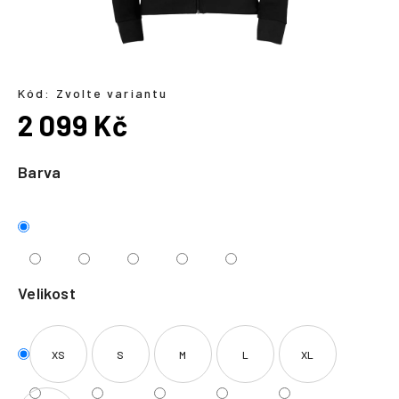
a
j
í
t
Kód:
Zvolte variantu
?
2 099 Kč
Měrná
cena:
Barva
HLEDAT
Velikost
XS
S
M
L
XL