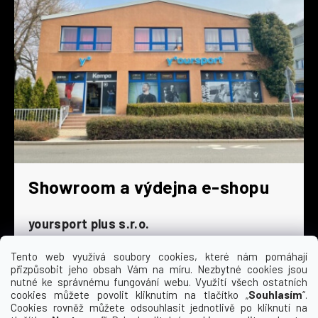
Showroom a výdejna e-shopu
yoursport plus s.r.o.
Dyjská 845/4
196 00 Praha 9 - Čakovice
Tento web využívá soubory cookies, které nám pomáhají
přizpůsobit jeho obsah Vám na míru. Nezbytné cookies jsou
Po - Čt
9:00 - 16:30
nutné ke správnému fungování webu. Využití všech ostatních
cookies můžete povolit kliknutím na tlačítko „
Souhlasím
“.
Pá
9:00 - 15:30
Cookies rovněž můžete odsouhlasit jednotlivě po kliknutí na
So
zavřeno