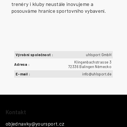
trenéry i kluby neustále inovujeme a
posouváme hranice sportovního vybavení.
Výrobní společnost
:
uhlsport GmbH
Klingenbachstrasse 3
Adresa
:
72336 Balingen Německo
E-mail
:
info@uhlsport.de
Z
Kontakt
á
p
objednavky
@
yoursport.cz