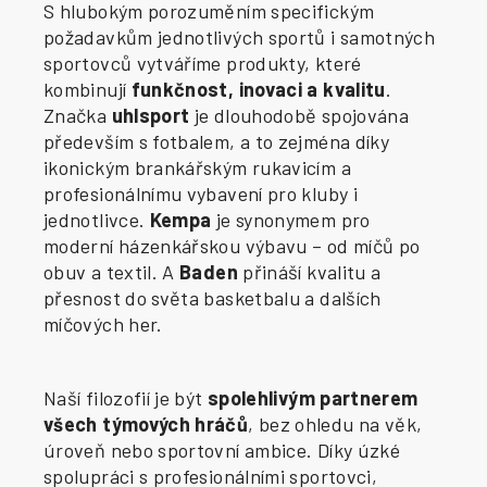
S hlubokým porozuměním specifickým
požadavkům jednotlivých sportů i samotných
sportovců vytváříme produkty, které
kombinují
funkčnost, inovaci a kvalitu
.
Značka
uhlsport
je dlouhodobě spojována
především s fotbalem, a to zejména díky
ikonickým brankářským rukavicím a
profesionálnímu vybavení pro kluby i
jednotlivce.
Kempa
je synonymem pro
moderní házenkářskou výbavu – od míčů po
obuv a textil. A
Baden
přináší kvalitu a
přesnost do světa basketbalu a dalších
míčových her.
Naší filozofií je být
spolehlivým partnerem
všech týmových hráčů
, bez ohledu na věk,
úroveň nebo sportovní ambice. Díky úzké
spolupráci s profesionálními sportovci,