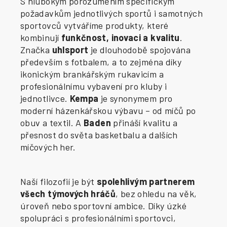
S hlubokým porozuměním specifickým
požadavkům jednotlivých sportů i samotných
sportovců vytváříme produkty, které
kombinují
funkčnost, inovaci a kvalitu
.
Značka
uhlsport
je dlouhodobě spojována
především s fotbalem, a to zejména díky
ikonickým brankářským rukavicím a
profesionálnímu vybavení pro kluby i
jednotlivce.
Kempa
je synonymem pro
moderní házenkářskou výbavu – od míčů po
obuv a textil. A
Baden
přináší kvalitu a
přesnost do světa basketbalu a dalších
míčových her.
Naší filozofií je být
spolehlivým partnerem
všech týmových hráčů
, bez ohledu na věk,
úroveň nebo sportovní ambice. Díky úzké
spolupráci s profesionálními sportovci,