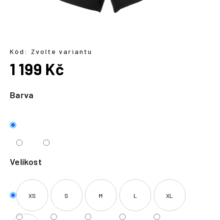
a
j
í
t
Kód:
Zvolte variantu
?
1 199 Kč
Měrná
cena:
Barva
HLEDAT
Velikost
XS
S
M
L
XL