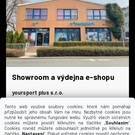
Showroom a výdejna e-shopu
yoursport plus s.r.o.
Dyjská 845/4
196 00 Praha 9 - Čakovice
Tento web využívá soubory cookies, které nám pomáhají
přizpůsobit jeho obsah Vám na míru. Nezbytné cookies jsou
Po - Čt
9:00 - 16:30
nutné ke správnému fungování webu. Využití všech ostatních
cookies můžete povolit kliknutím na tlačítko „
Souhlasím
“.
Pá
9:00 - 15:30
Cookies rovněž můžete odsouhlasit jednotlivě po kliknutí na
So
zavřeno
tlačítko „
Nastavení
“. Pokud volitelné cookies povolit nechcete,