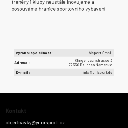
trenéry i kluby neustále inovujeme a
posouváme hranice sportovního vybavení.
Výrobní společnost
:
uhlsport GmbH
Klingenbachstrasse 3
Adresa
:
72336 Balingen Německo
E-mail
:
info@uhlsport.de
Z
Kontakt
á
p
objednavky
@
yoursport.cz
a