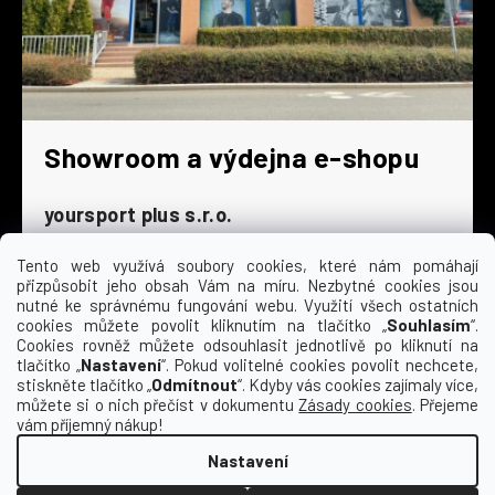
Showroom a výdejna e-shopu
yoursport plus s.r.o.
Dyjská 845/4
196 00 Praha 9 - Čakovice
Tento web využívá soubory cookies, které nám pomáhají
přizpůsobit jeho obsah Vám na míru. Nezbytné cookies jsou
Po - Čt
9:00 - 16:30
nutné ke správnému fungování webu. Využití všech ostatních
cookies můžete povolit kliknutím na tlačítko „
Souhlasím
“.
Pá
9:00 - 15:30
Cookies rovněž můžete odsouhlasit jednotlivě po kliknutí na
So
zavřeno
tlačítko „
Nastavení
“. Pokud volitelné cookies povolit nechcete,
Ne
zavřeno
stiskněte tlačítko „
Odmítnout
“. Kdyby vás cookies zajímaly více,
můžete si o nich přečíst v dokumentu
Zásady cookies
. Přejeme
vám příjemný nákup!
Nastavení