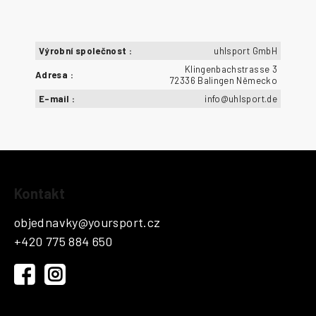
Výrobní společnost
:
uhlsport GmbH
Klingenbachstrasse 3
Adresa
:
72336 Balingen Německo
E-mail
:
info@uhlsport.de
Z
Kontakt
á
p
objednavky
@
yoursport.cz
a
+420 775 884 650
t
í