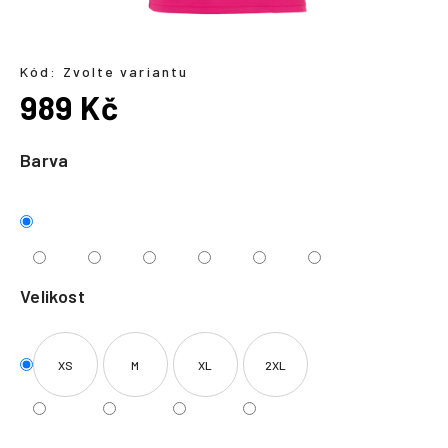
a
j
í
Kód:
Zvolte variantu
989 Kč
t
?
Měrná
cena:
Barva
HLEDAT
Velikost
XS
M
XL
2XL