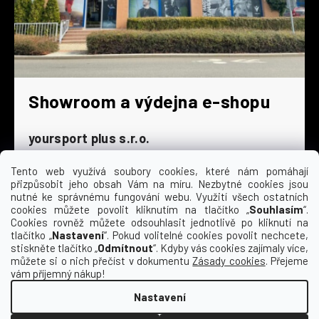
Showroom a výdejna e-shopu
yoursport plus s.r.o.
Dyjská 845/4
196 00 Praha 9 - Čakovice
Tento web využívá soubory cookies, které nám pomáhají
přizpůsobit jeho obsah Vám na míru. Nezbytné cookies jsou
Po - Čt
9:00 - 16:30
nutné ke správnému fungování webu. Využití všech ostatních
cookies můžete povolit kliknutím na tlačítko „
Souhlasím
“.
Pá
9:00 - 15:30
Cookies rovněž můžete odsouhlasit jednotlivě po kliknutí na
So
zavřeno
tlačítko „
Nastavení
“. Pokud volitelné cookies povolit nechcete,
Ne
zavřeno
stiskněte tlačítko „
Odmítnout
“. Kdyby vás cookies zajímaly více,
můžete si o nich přečíst v dokumentu
Zásady cookies
. Přejeme
vám příjemný nákup!
Nastavení