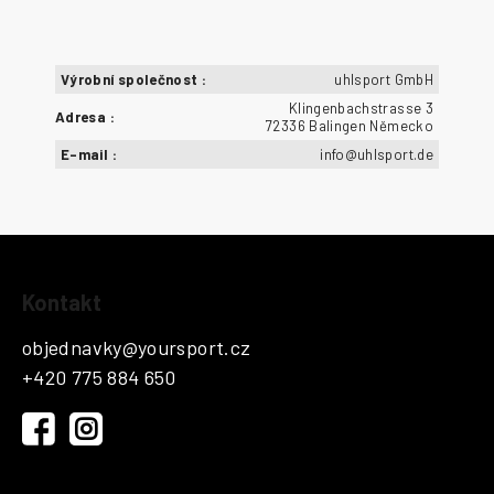
Výrobní společnost
:
uhlsport GmbH
Klingenbachstrasse 3
Adresa
:
72336 Balingen Německo
E-mail
:
info@uhlsport.de
Z
Kontakt
á
p
objednavky
@
yoursport.cz
a
+420 775 884 650
t
í