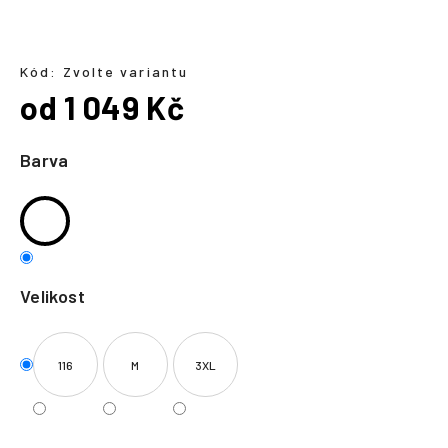
a
j
í
Kód:
Zvolte variantu
od
1 049 Kč
t
?
Měrná
cena:
Barva
HLEDAT
Velikost
116
M
3XL