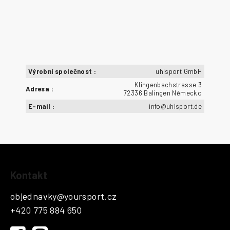
Výrobní společnost
:
uhlsport GmbH
Klingenbachstrasse 3
Adresa
:
72336 Balingen Německo
E-mail
:
info@uhlsport.de
Z
Kontakt
á
p
objednavky
@
yoursport.cz
a
+420 775 884 650
t