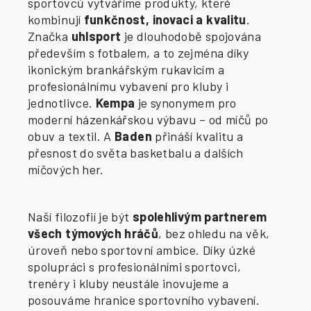
sportovců vytváříme produkty, které
kombinují
funkčnost, inovaci a kvalitu
.
Značka
uhlsport
je dlouhodobě spojována
především s fotbalem, a to zejména díky
ikonickým brankářským rukavicím a
profesionálnímu vybavení pro kluby i
jednotlivce.
Kempa
je synonymem pro
moderní házenkářskou výbavu – od míčů po
obuv a textil. A
Baden
přináší kvalitu a
přesnost do světa basketbalu a dalších
míčových her.
Naší filozofií je být
spolehlivým partnerem
všech týmových hráčů
, bez ohledu na věk,
úroveň nebo sportovní ambice. Díky úzké
spolupráci s profesionálními sportovci,
trenéry i kluby neustále inovujeme a
posouváme hranice sportovního vybavení.