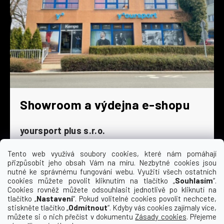
Showroom a výdejna e-shopu
yoursport plus s.r.o.
Dyjská 845/4
196 00 Praha 9 - Čakovice
Tento web využívá soubory cookies, které nám pomáhají
přizpůsobit jeho obsah Vám na míru. Nezbytné cookies jsou
Po - Čt
9:00 - 16:30
nutné ke správnému fungování webu. Využití všech ostatních
cookies můžete povolit kliknutím na tlačítko „
Souhlasím
“.
Pá
9:00 - 15:30
Cookies rovněž můžete odsouhlasit jednotlivě po kliknutí na
So
zavřeno
tlačítko „
Nastavení
“. Pokud volitelné cookies povolit nechcete,
Ne
zavřeno
stiskněte tlačítko „
Odmítnout
“. Kdyby vás cookies zajímaly více,
můžete si o nich přečíst v dokumentu
Zásady cookies
. Přejeme