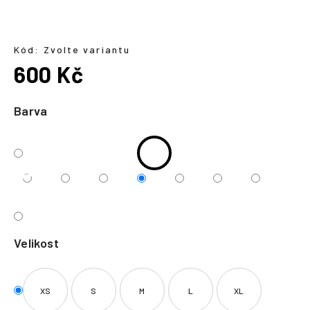
a
j
í
Kód:
Zvolte variantu
600 Kč
t
?
Měrná
cena:
Barva
HLEDAT
Velikost
XS
S
M
L
XL