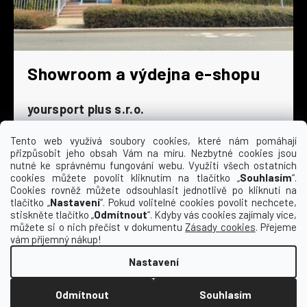
Showroom a výdejna e-shopu
yoursport plus s.r.o.
Dyjská 845/4
196 00 Praha 9 - Čakovice
Tento web využívá soubory cookies, které nám pomáhají
přizpůsobit jeho obsah Vám na míru. Nezbytné cookies jsou
Po - Čt
9:00 - 16:30
nutné ke správnému fungování webu. Využití všech ostatních
cookies můžete povolit kliknutím na tlačítko „
Souhlasím
“.
Pá
9:00 - 15:30
Cookies rovněž můžete odsouhlasit jednotlivě po kliknutí na
So
zavřeno
tlačítko „
Nastavení
“. Pokud volitelné cookies povolit nechcete,
Ne
zavřeno
stiskněte tlačítko „
Odmítnout
“. Kdyby vás cookies zajímaly více,
můžete si o nich přečíst v dokumentu
Zásady cookies
. Přejeme
vám příjemný nákup!
Nastavení
Vytvořil Shoptet
Odmítnout
Souhlasím
Copyright 2026
Kempa | yoursport
. Všechna