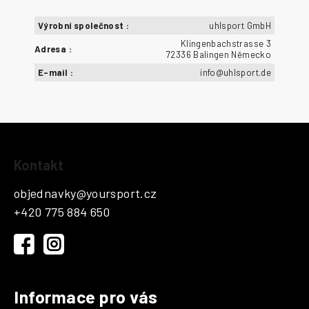
Výrobní společnost
:
uhlsport GmbH
Klingenbachstrasse 3
Adresa
:
72336 Balingen Německo
E-mail
:
info@uhlsport.de
Z
Kontakt
á
p
objednavky
@
yoursport.cz
a
+420 775 884 650
t
í
Informace pro vás