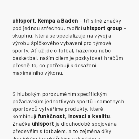
uhlsport, Kempa a Baden
– tři silné značky
pod jednou střechou, tvořící
uhlsport group
–
skupinu, která se specializuje na vývoj a
výrobu špičkového vybavení pro týmové
sporty. Ať už jde o fotbal, házenou nebo
basketbal, naším cílem je poskytovat hráčům
přesně to, co potřebují k dosažení
maximálního výkonu.
S hlubokým porozuměním specifickým
požadavkům jednotlivých sportů i samotných
sportovců vytváříme produkty, které
kombinují
funkčnost, inovaci a kvalitu
.
Značka
uhlsport
je dlouhodobě spojována
především s fotbalem, a to zejména díky
ikonickým brankářským rukavicím a