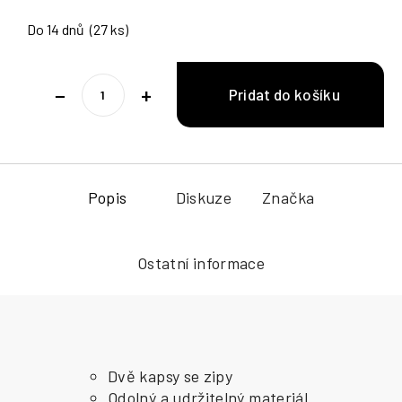
Do 14 dnů
(27 ks)
−
+
Popis
Diskuze
Značka
Ostatní informace
Dvě kapsy se zipy
Odolný a udržitelný materiál