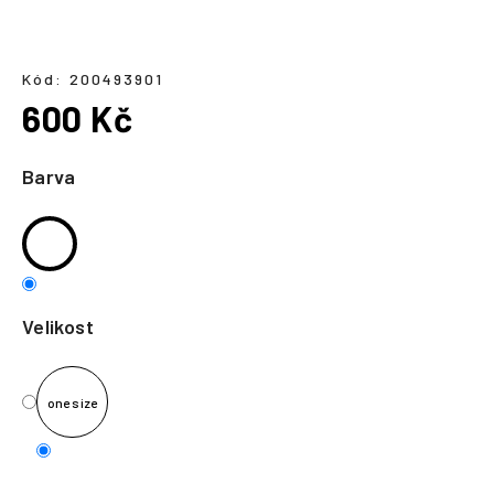
a
j
í
Kód:
200493901
600 Kč
t
?
Měrná
cena:
Barva
HLEDAT
Velikost
one size