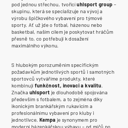
pod jednou střechou, tvořící
uhlsport group
–
skupinu, která se specializuje na vývoj a
výrobu špičkového vybavení pro týmové
sporty. Ať už jde o fotbal, házenou nebo
basketbal, naším cílem je poskytovat hráčům
přesně to, co potřebují k dosažení
maximálního výkonu.
S hlubokým porozuměním specifickým
požadavkům jednotlivých sportů i samotných
sportovců vytváříme produkty, které
kombinují
funkčnost, inovaci a kvalitu
.
Značka
uhlsport
je dlouhodobě spojována
především s fotbalem, a to zejména díky
ikonickým brankářským rukavicím a
profesionálnímu vybavení pro kluby i
jednotlivce.
Kempa
je synonymem pro
moderní házenkářskou výbavu – od míčů po