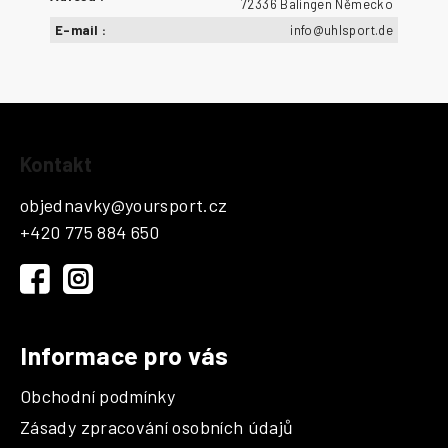
72336 Balingen Německo
E-mail
:
info@uhlsport.de
Z
Kontakt
á
p
objednavky
@
yoursport.cz
a
+420 775 884 650
t
í
Informace pro vás
Obchodní podmínky
Zásady zpracování osobních údajů