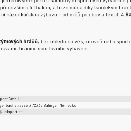
ednotlivých sportů i samotných sportovců vytváříme pr
především s fotbalem, a to zejména díky ikonickým bran
í házenkářskou výbavu – od míčů po obuv a textil. A
B
 týmových hráčů
, bez ohledu na věk, úroveň nebo sporto
osouváme hranice sportovního vybavení.
sport GmbH
ngenbachstrasse 3 72336 Balingen Německo
o@uhlsport.de