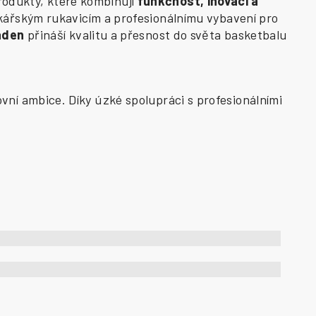
odukty, které kombinují
funkčnost, inovaci a
kářským rukavicím a profesionálnímu vybavení pro
aden
přináší kvalitu a přesnost do světa basketbalu
vní ambice. Díky úzké spolupráci s profesionálními