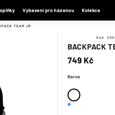
oplňky
Vybavení pro házenou
Kolekce
KPACK TEAM JR
Kód:
200
BACKPACK T
749 Kč
Měrná
cena:
Barva