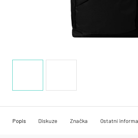
a
j
í
t
?
HLEDAT
Popis
Diskuze
Značka
Ostatní inform