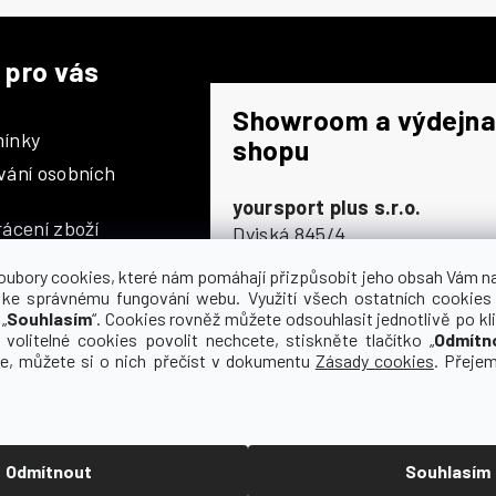
 pro vás
Showroom a výdejna
ínky
shopu
vání osobních
yoursport plus s.r.o.
ácení zboží
Dyjská 845/4
196 00 Praha 9 - Čakovice
oubory cookies, které nám pomáhají přizpůsobit jeho obsah Vám n
Po - Čt
9:00 - 16:30
 ke správnému fungování webu. Využití všech ostatních cookies
„
Souhlasím
“. Cookies rovněž můžete odsouhlasit jednotlivě po kli
Pá
9:00 - 15:30
olupráce
 volitelné cookies povolit nechcete, stiskněte tlačítko „
Odmítn
So
zavřeno
ce, můžete si o nich přečíst v dokumentu
Zásady cookies
. Přeje
Ne
zavřeno
Odmítnout
Souhlasím