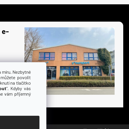
 e-
a míru. Nezbytné
 můžete povolit
knutí na tlačítko
out
“. Kdyby vás
me vám příjemný