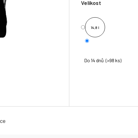
Velikost
14,8 l
Do 14 dnů
(>98 ks)
ace