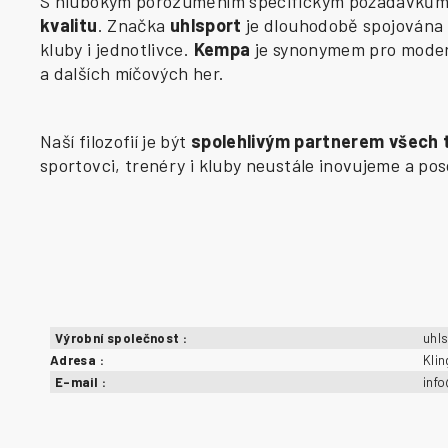
S hlubokým porozuměním specifickým požadavkům j
kvalitu
. Značka
uhlsport
je dlouhodobě spojována 
kluby i jednotlivce.
Kempa
je synonymem pro modern
a dalších míčových her.
Naší filozofií je být
spolehlivým partnerem všech
sportovci, trenéry i kluby neustále inovujeme a p
Výrobní společnost
:
uhl
Adresa
:
Kli
E-mail
:
inf