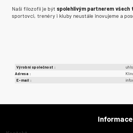
Naší filozofií je být
spolehlivým partnerem všech
sportovci, trenéry i kluby neustále inovujeme a p
Výrobní společnost
:
uhl
Adresa
:
Kli
E-mail
:
inf
Informace
Z