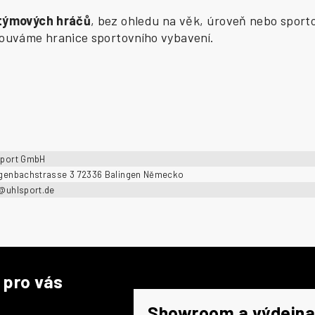
 týmových hráčů
, bez ohledu na věk, úroveň nebo sporto
osouváme hranice sportovního vybavení.
sport GmbH
ngenbachstrasse 3 72336 Balingen Německo
o@uhlsport.de
 pro vás
Showroom a výdejna