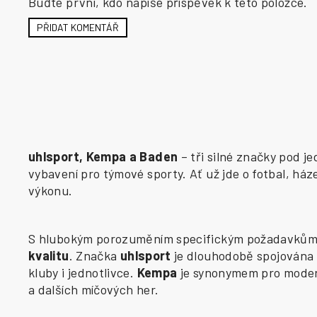
Buďte první, kdo napíše příspěvek k této položce.
PŘIDAT KOMENTÁŘ
uhlsport, Kempa a Baden
– tři silné značky pod j
vybavení pro týmové sporty. Ať už jde o fotbal, há
výkonu.
S hlubokým porozuměním specifickým požadavkům j
kvalitu
. Značka
uhlsport
je dlouhodobě spojována 
kluby i jednotlivce.
Kempa
je synonymem pro modern
a dalších míčových her.