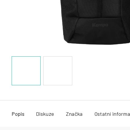
a
j
í
t
?
HLEDAT
Popis
Diskuze
Značka
Ostatní inform