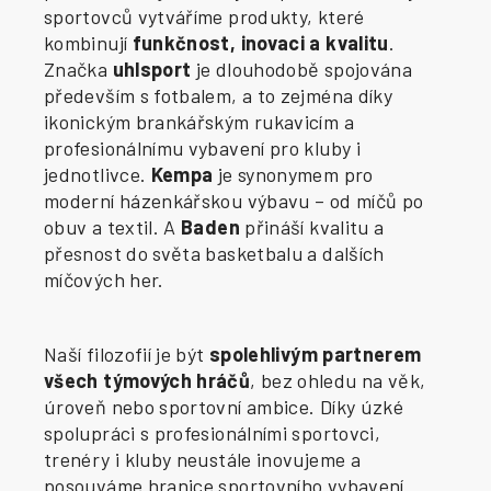
sportovců vytváříme produkty, které
kombinují
funkčnost, inovaci a kvalitu
.
Značka
uhlsport
je dlouhodobě spojována
především s fotbalem, a to zejména díky
ikonickým brankářským rukavicím a
profesionálnímu vybavení pro kluby i
jednotlivce.
Kempa
je synonymem pro
moderní házenkářskou výbavu – od míčů po
obuv a textil. A
Baden
přináší kvalitu a
přesnost do světa basketbalu a dalších
míčových her.
Naší filozofií je být
spolehlivým partnerem
všech týmových hráčů
, bez ohledu na věk,
úroveň nebo sportovní ambice. Díky úzké
spolupráci s profesionálními sportovci,
trenéry i kluby neustále inovujeme a
posouváme hranice sportovního vybavení.