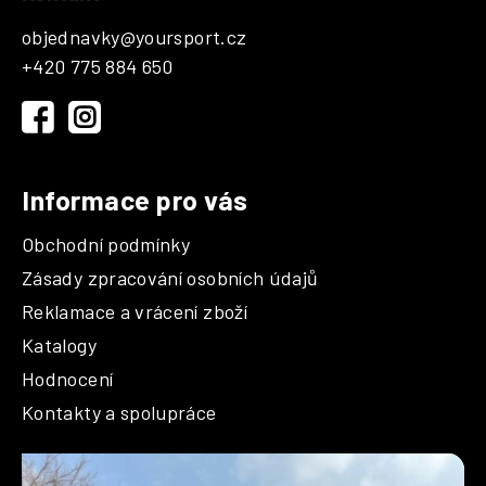
p
objednavky
@
yoursport.cz
a
+420 775 884 650
t
í
Informace pro vás
Obchodní podmínky
Zásady zpracování osobních údajů
Reklamace a vrácení zboží
Katalogy
Hodnocení
Kontakty a spolupráce