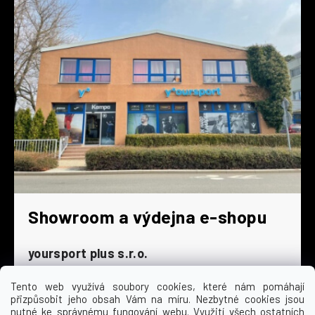
Showroom a výdejna e-shopu
yoursport plus s.r.o.
Dyjská 845/4
196 00 Praha 9 - Čakovice
Tento web využívá soubory cookies, které nám pomáhají
přizpůsobit jeho obsah Vám na míru. Nezbytné cookies jsou
Po - Čt
9:00 - 16:30
nutné ke správnému fungování webu. Využití všech ostatních