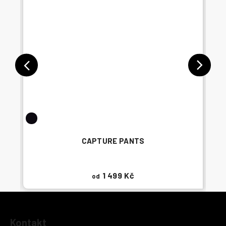
CAPTURE PANTS
1 499 Kč
od
Z
Kontakt
á