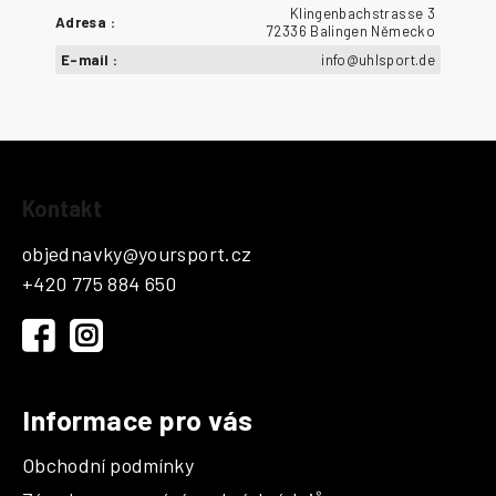
Klingenbachstrasse 3
Adresa
:
72336 Balingen Německo
E-mail
:
info@uhlsport.de
Z
Kontakt
á
p
objednavky
@
yoursport.cz
a
+420 775 884 650
t
í
Informace pro vás
Obchodní podmínky