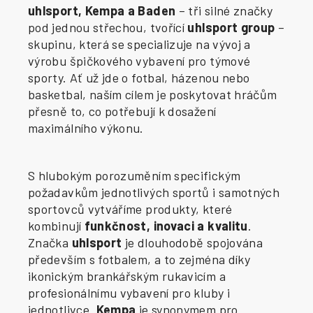
uhlsport, Kempa a Baden
– tři silné značky
pod jednou střechou, tvořící
uhlsport group
–
skupinu, která se specializuje na vývoj a
výrobu špičkového vybavení pro týmové
sporty. Ať už jde o fotbal, házenou nebo
basketbal, naším cílem je poskytovat hráčům
přesně to, co potřebují k dosažení
maximálního výkonu.
S hlubokým porozuměním specifickým
požadavkům jednotlivých sportů i samotných
sportovců vytváříme produkty, které
kombinují
funkčnost, inovaci a kvalitu
.
Značka
uhlsport
je dlouhodobě spojována
především s fotbalem, a to zejména díky
ikonickým brankářským rukavicím a
profesionálnímu vybavení pro kluby i
jednotlivce.
Kempa
je synonymem pro