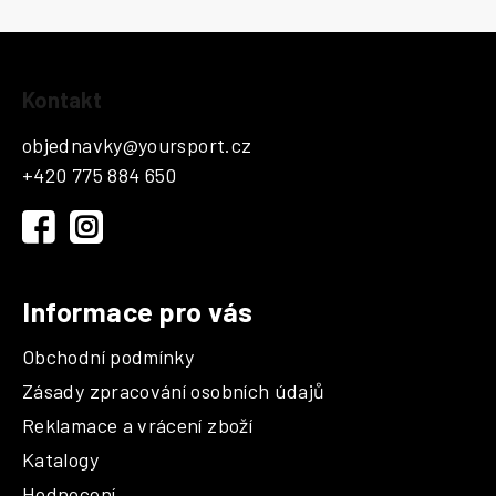
Z
Kontakt
á
p
objednavky
@
yoursport.cz
a
+420 775 884 650
t
í
Informace pro vás
Obchodní podmínky
Zásady zpracování osobních údajů
Reklamace a vrácení zboží
Katalogy
Hodnocení