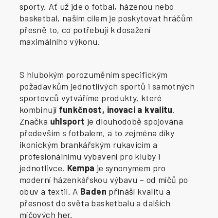
sporty. Ať už jde o fotbal, házenou nebo
basketbal, naším cílem je poskytovat hráčům
přesně to, co potřebují k dosažení
maximálního výkonu.
S hlubokým porozuměním specifickým
požadavkům jednotlivých sportů i samotných
sportovců vytváříme produkty, které
kombinují
funkčnost, inovaci a kvalitu
.
Značka
uhlsport
je dlouhodobě spojována
především s fotbalem, a to zejména díky
ikonickým brankářským rukavicím a
profesionálnímu vybavení pro kluby i
jednotlivce.
Kempa
je synonymem pro
moderní házenkářskou výbavu – od míčů po
obuv a textil. A
Baden
přináší kvalitu a
přesnost do světa basketbalu a dalších
míčových her.