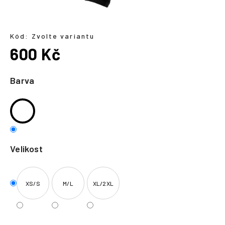
a
j
í
Kód:
Zvolte variantu
600 Kč
t
?
Měrná
cena:
Barva
HLEDAT
Velikost
XS/S
M/L
XL/2XL