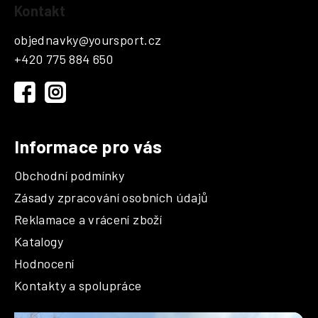
Kontakt
á
p
objednavky
@
yoursport.cz
a
+420 775 884 650
t
í
Informace pro vás
Obchodní podmínky
Zásady zpracování osobních údajů
Reklamace a vrácení zboží
Katalogy
Hodnocení
Kontakty a spolupráce