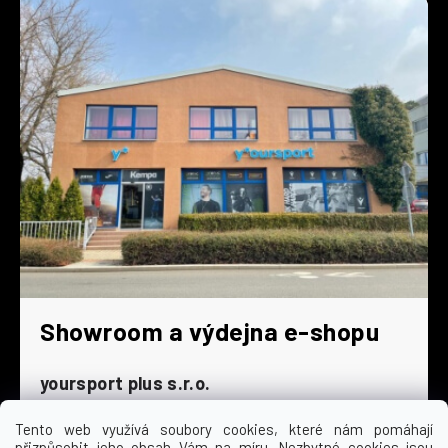
Showroom a výdejna e-shopu
yoursport plus s.r.o.
Dyjská 845/4
196 00 Praha 9 - Čakovice
Tento web využívá soubory cookies, které nám pomáhají
přizpůsobit jeho obsah Vám na míru. Nezbytné cookies jsou