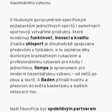
maximálního výkonu.
S hlubokým porozuměním specifickým
požadavkům jednotlivých sportů i samotných
sportovců vytváříme produkty, které
kombinují
funkčnost, inovaci a kvalitu
.
Značka
uhlsport
je dlouhodobě spojována
především s fotbalem, a to zejména díky
ikonickým brankářským rukavicím a
profesionálnímu vybavení pro kluby i
jednotlivce.
Kempa
je synonymem pro
moderní házenkářskou výbavu – od míčů po
obuv a textil. A
Baden
přináší kvalitu a
přesnost do světa basketbalu a dalších
míčových her.
Naší filozofií je být
spolehlivým partnerem