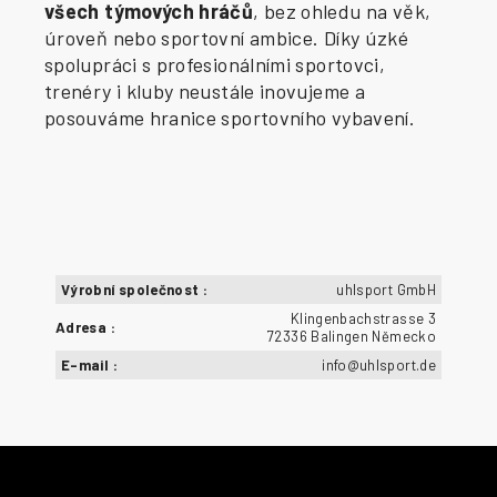
všech týmových hráčů
, bez ohledu na věk,
úroveň nebo sportovní ambice. Díky úzké
spolupráci s profesionálními sportovci,
trenéry i kluby neustále inovujeme a
posouváme hranice sportovního vybavení.
Výrobní společnost
:
uhlsport GmbH
Klingenbachstrasse 3
Adresa
:
72336 Balingen Německo
E-mail
:
info@uhlsport.de
Z