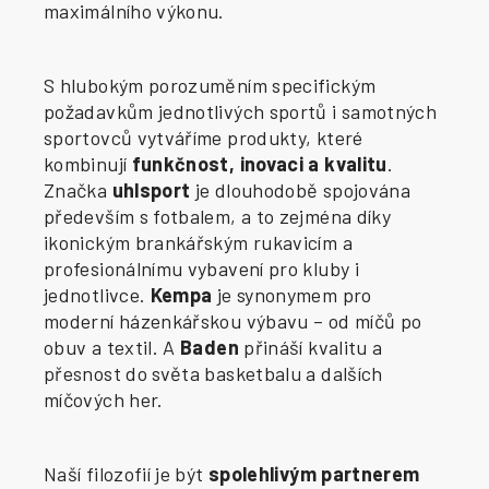
maximálního výkonu.
S hlubokým porozuměním specifickým
požadavkům jednotlivých sportů i samotných
sportovců vytváříme produkty, které
kombinují
funkčnost, inovaci a kvalitu
.
Značka
uhlsport
je dlouhodobě spojována
především s fotbalem, a to zejména díky
ikonickým brankářským rukavicím a
profesionálnímu vybavení pro kluby i
jednotlivce.
Kempa
je synonymem pro
moderní házenkářskou výbavu – od míčů po
obuv a textil. A
Baden
přináší kvalitu a
přesnost do světa basketbalu a dalších
míčových her.
Naší filozofií je být
spolehlivým partnerem