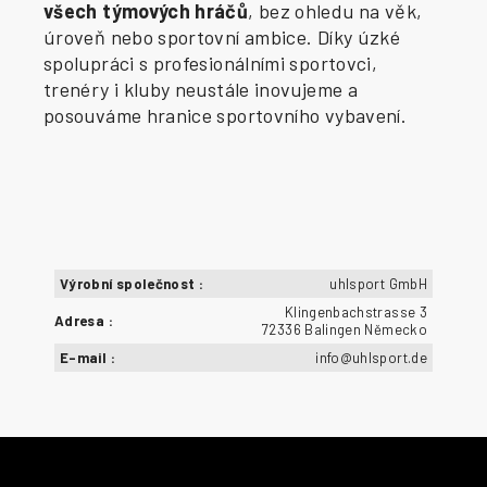
všech týmových hráčů
, bez ohledu na věk,
úroveň nebo sportovní ambice. Díky úzké
spolupráci s profesionálními sportovci,
trenéry i kluby neustále inovujeme a
posouváme hranice sportovního vybavení.
Výrobní společnost
:
uhlsport GmbH
Klingenbachstrasse 3
Adresa
:
72336 Balingen Německo
E-mail
:
info@uhlsport.de
Z