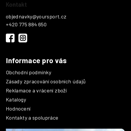
Kontakt
á
p
objednavky
@
yoursport.cz
a
+420 775 884 650
t
í
Informace pro vás
Obchodní podmínky
Zásady zpracování osobních údajů
Reklamace a vrácení zboží
Katalogy
Hodnocení
Kontakty a spolupráce