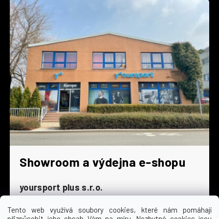
Showroom a výdejna e-shopu
yoursport plus s.r.o.
Dyjská 845/4
196 00 Praha 9 - Čakovice
Tento web využívá soubory cookies, které nám pomáhají
přizpůsobit jeho obsah Vám na míru. Nezbytné cookies jsou