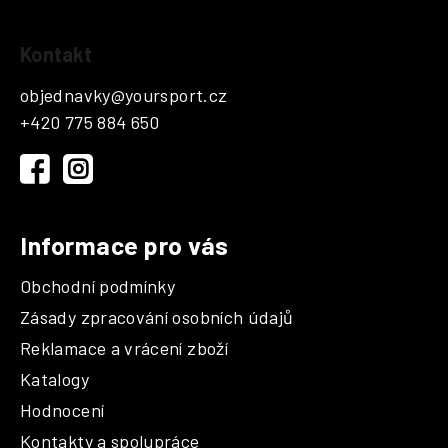
Z
Kontakt
á
p
objednavky
@
yoursport.cz
a
+420 775 884 650
t
í
Informace pro vás
Obchodní podmínky
Zásady zpracování osobních údajů
Reklamace a vrácení zboží
Katalogy
Hodnocení
Kontakty a spolupráce