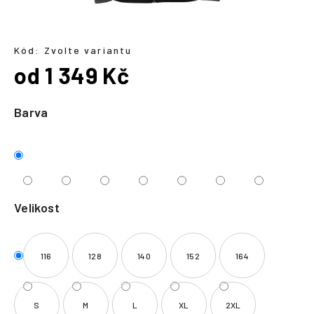
a
j
í
Kód:
Zvolte variantu
od
1 349 Kč
t
?
Měrná
cena:
Barva
HLEDAT
Velikost
116
128
140
152
164
S
M
L
XL
2XL