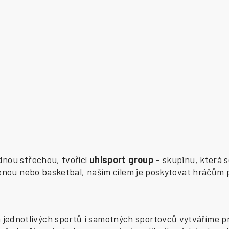
ednou střechou, tvořící
uhlsport group
– skupinu, která s
zenou nebo basketbal, naším cílem je poskytovat hráčům 
ednotlivých sportů i samotných sportovců vytváříme pr