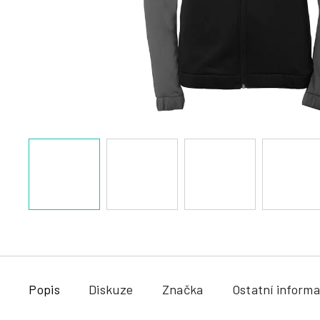
a
j
í
t
?
HLEDAT
Popis
Diskuze
Značka
Ostatní inform