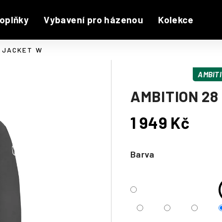
oplňky
Vybavení pro házenou
Kolekce
D JACKET W
AMBITI
AMBITION 28
1 949 Kč
Měrná
cena:
Barva