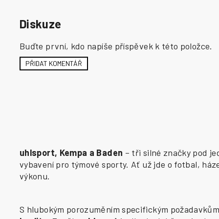
Diskuze
Buďte první, kdo napíše příspěvek k této položce.
PŘIDAT KOMENTÁŘ
uhlsport, Kempa a Baden
– tři silné značky pod j
vybavení pro týmové sporty. Ať už jde o fotbal, há
výkonu.
S hlubokým porozuměním specifickým požadavkům j