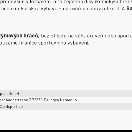
především s fotbalem, a to zejména díky ikonickým bran
í házenkářskou výbavu – od míčů po obuv a textil. A
B
 týmových hráčů
, bez ohledu na věk, úroveň nebo sporto
osouváme hranice sportovního vybavení.
sport GmbH
ngenbachstrasse 3 72336 Balingen Německo
o@uhlsport.de