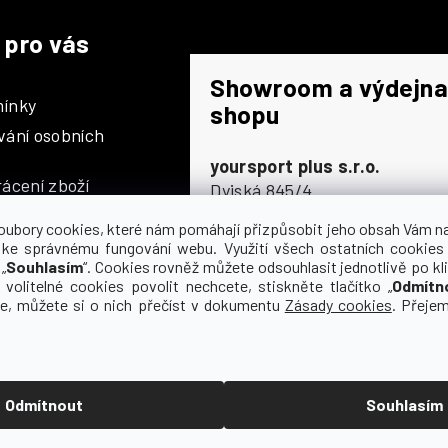
 pro vás
Showroom a výdejna
ínky
shopu
vání osobních
yoursport plus s.r.o.
ácení zboží
Dyjská 845/4
196 00 Praha 9 - Čakovice
oubory cookies, které nám pomáhají přizpůsobit jeho obsah Vám n
Po - Čt
9:00 - 16:30
 ke správnému fungování webu. Využití všech ostatních cookies
„
Souhlasím
“. Cookies rovněž můžete odsouhlasit jednotlivě po kli
Pá
9:00 - 15:30
olupráce
 volitelné cookies povolit nechcete, stiskněte tlačítko „
Odmítn
So
zavřeno
ce, můžete si o nich přečíst v dokumentu
Zásady cookies
. Přeje
Ne
zavřeno
Odmítnout
Souhlasím
 vyhrazena.
Upravit nastavení cookies