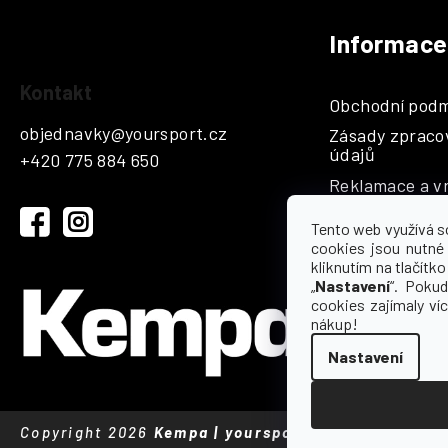
Informace
Z
á
Kontakt
Obchodní podm
p
objednavky
@
yoursport.cz
Zásady zpraco
a
údajů
+420 775 884 650
t
Reklamace a vr
í
Katalogy
Tento web využívá s
Hodnocení
cookies jsou nutné
kliknutím na tlačítko 
Kontakty a sp
„
Nastavení
“. Pokud
cookies zajímaly ví
nákup!
Nastavení
Copyright 2026
Kempa | yoursport
. Všechna práva