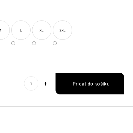
M
L
XL
2XL
−
+