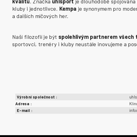
kvalitu
. Značka
uhlsport
je dlouhodobě spojována 
kluby i jednotlivce.
Kempa
je synonymem pro modern
a dalších míčových her.
Naší filozofií je být
spolehlivým partnerem všech
sportovci, trenéry i kluby neustále inovujeme a p
Výrobní společnost
:
uhl
Adresa
:
Kli
E-mail
:
inf