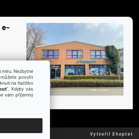
 e-
a míru. Nezbytné
 můžete povolit
knutí na tlačítko
out
“. Kdyby vás
me vám příjemný
Vytvořil Shoptet