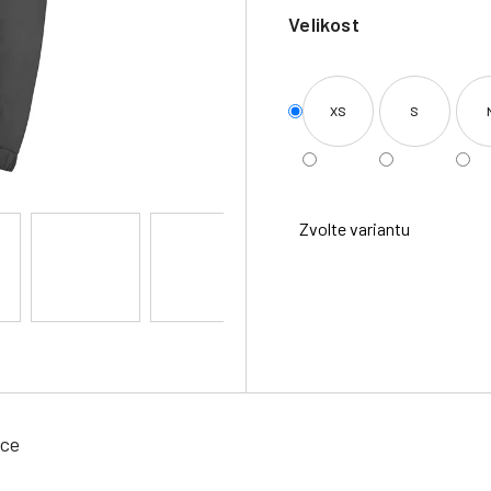
Velikost
XS
S
Zvolte variantu
ace