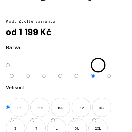
a
j
í
Kód:
Zvolte variantu
od
1 199 Kč
t
?
Měrná
cena:
Barva
HLEDAT
Velikost
116
128
140
152
164
S
M
L
XL
2XL